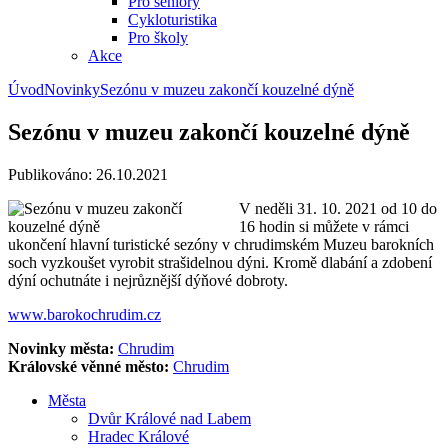
Pro seniory
Cykloturistika
Pro školy
Akce
Úvod
Novinky
Sezónu v muzeu zakončí kouzelné dýně
Sezónu v muzeu zakončí kouzelné dýně
Publikováno: 26.10.2021
V neděli 31. 10. 2021 od 10 do
16 hodin si můžete v rámci
ukončení hlavní turistické sezóny v chrudimském Muzeu barokních
soch vyzkoušet vyrobit strašidelnou dýni. Kromě dlabání a zdobení
dýní ochutnáte i nejrůznější dýňové dobroty.
www.barokochrudim.cz
Novinky města:
Chrudim
Královské věnné město:
Chrudim
Města
Dvůr Králové nad Labem
Hradec Králové