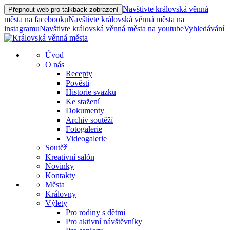
Navštivte královská věnná
Přepnout web pro talkback zobrazení
města na facebooku
Navštivte královská věnná města na
instagramu
Navštivte královská věnná města na youtube
Vyhledávání
Úvod
O nás
Recepty
Pověsti
Historie svazku
Ke stažení
Dokumenty
Archiv soutěží
Fotogalerie
Videogalerie
Soutěž
Kreativní salón
Novinky
Kontakty
Města
Královny
Výlety
Pro rodiny s dětmi
Pro aktivní návštěvníky