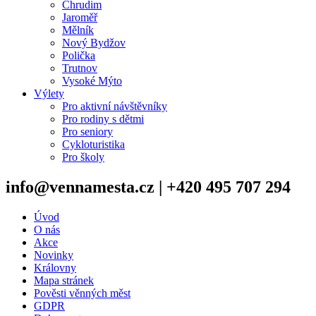
Chrudim
Jaroměř
Mělník
Nový Bydžov
Polička
Trutnov
Vysoké Mýto
Výlety
Pro aktivní návštěvníky
Pro rodiny s dětmi
Pro seniory
Cykloturistika
Pro školy
info@vennamesta.cz | +420 495 707 294
Úvod
O nás
Akce
Novinky
Královny
Mapa stránek
Pověsti věnných měst
GDPR