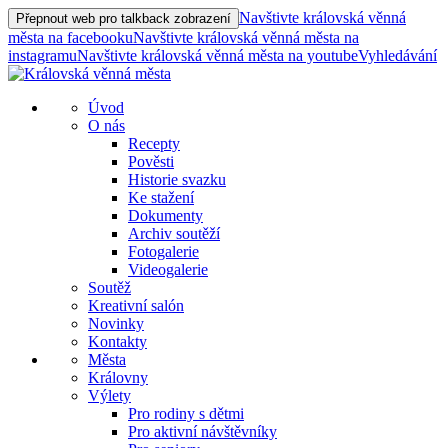
Navštivte královská věnná
Přepnout web pro talkback zobrazení
města na facebooku
Navštivte královská věnná města na
instagramu
Navštivte královská věnná města na youtube
Vyhledávání
Úvod
O nás
Recepty
Pověsti
Historie svazku
Ke stažení
Dokumenty
Archiv soutěží
Fotogalerie
Videogalerie
Soutěž
Kreativní salón
Novinky
Kontakty
Města
Královny
Výlety
Pro rodiny s dětmi
Pro aktivní návštěvníky