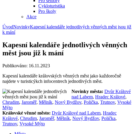
Pro seniory
Cykloturistika
Pro školy
Akce
Úvod
Novinky
Kapesní kalendáře jednotlivých věnných měst jsou již
k mání
Kapesní kalendáře jednotlivých věnných
měst jsou již k mání
Publikováno: 16.11.2023
Kapesní kalendáře královských věnných měst jako každoročně
najdete v turisticýkch infocentrech jednotlivých měst.
Novinky města:
Dvůr Králové
nad Labem
,
Hradec Králové
,
Chrudim
,
Jaroměř
,
Mělník
,
Nový Bydžov
,
Polička
,
Trutnov
,
Vysoké
Mýto
Královské věnné město:
Dvůr Králové nad Labem
,
Hradec
Králové
,
Chrudim
,
Jaroměř
,
Mělník
,
Nový Bydžov
,
Polička
,
Trutnov
,
Vysoké Mýto
Města