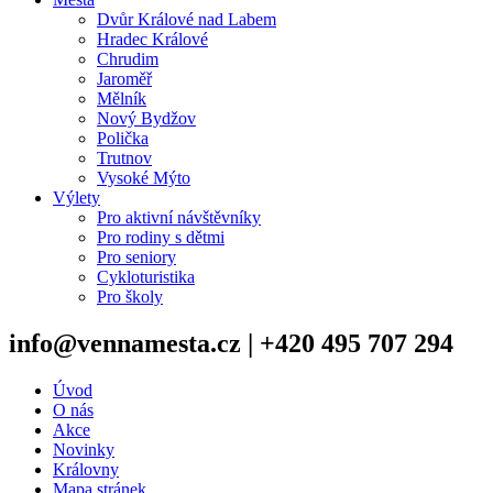
Dvůr Králové nad Labem
Hradec Králové
Chrudim
Jaroměř
Mělník
Nový Bydžov
Polička
Trutnov
Vysoké Mýto
Výlety
Pro aktivní návštěvníky
Pro rodiny s dětmi
Pro seniory
Cykloturistika
Pro školy
info@vennamesta.cz | +420 495 707 294
Úvod
O nás
Akce
Novinky
Královny
Mapa stránek