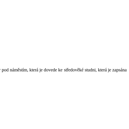
pod náměstím, která je dovede ke středověké studni, která je zapsána
Leaflet
|
© Seznam.cz a.s. a další