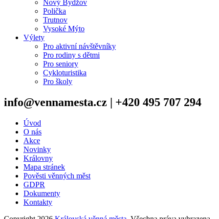
Nový Bydžov
Polička
Trutnov
Vysoké Mýto
Výlety
Pro aktivní návštěvníky
Pro rodiny s dětmi
Pro seniory
Cykloturistika
Pro školy
info@vennamesta.cz | +420 495 707 294
Úvod
O nás
Akce
Novinky
Královny
Mapa stránek
Pověsti věnných měst
GDPR
Dokumenty
Kontakty
Copyright 2026
Královská věnná města
. Všechna práva vyhrazena.