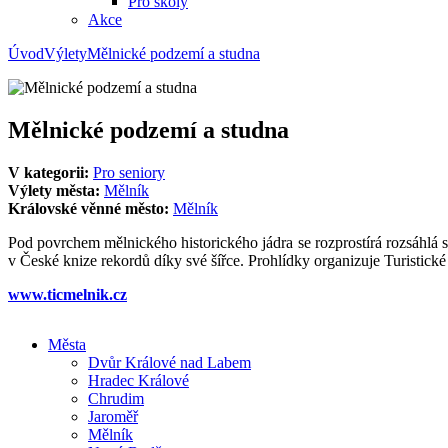
Pro školy
Akce
Úvod
Výlety
Mělnické podzemí a studna
Mělnické podzemí a studna
V kategorii:
Pro seniory
Výlety města:
Mělník
Královské věnné město:
Mělník
Pod povrchem mělnického historického jádra se rozprostírá rozsáhlá 
v České knize rekordů díky své šířce. Prohlídky organizuje Turistick
www.ticmelnik.cz
+
Města
Dvůr Králové nad Labem
−
Hradec Králové
Chrudim
Jaroměř
Mělník