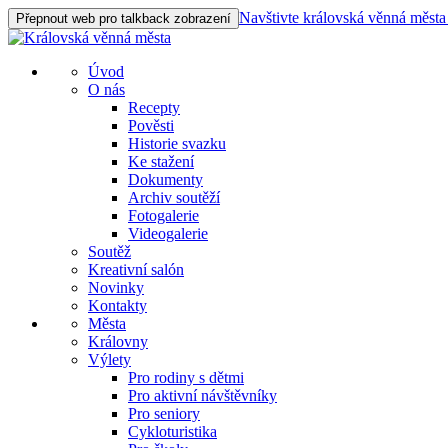
Navštivte královská věnná města
Přepnout web pro talkback zobrazení
Úvod
O nás
Recepty
Pověsti
Historie svazku
Ke stažení
Dokumenty
Archiv soutěží
Fotogalerie
Videogalerie
Soutěž
Kreativní salón
Novinky
Kontakty
Města
Královny
Výlety
Pro rodiny s dětmi
Pro aktivní návštěvníky
Pro seniory
Cykloturistika