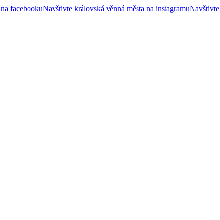
 na facebooku
Navštivte královská věnná města na instagramu
Navštivte