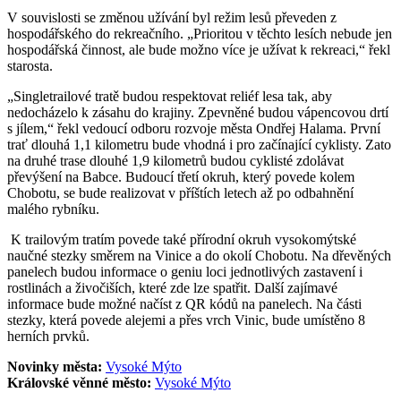
V souvislosti se změnou užívání byl režim lesů převeden z
hospodářského do rekreačního. „Prioritou v těchto lesích nebude jen
hospodářská činnost, ale bude možno více je užívat k rekreaci,“ řekl
starosta.
„Singletrailové tratě budou respektovat reliéf lesa tak, aby
nedocházelo k zásahu do krajiny. Zpevněné budou vápencovou drtí
s jílem,“ řekl vedoucí odboru rozvoje města Ondřej Halama. První
trať dlouhá 1,1 kilometru bude vhodná i pro začínající cyklisty. Zato
na druhé trase dlouhé 1,9 kilometrů budou cyklisté zdolávat
převýšení na Babce. Budoucí třetí okruh, který povede kolem
Chobotu, se bude realizovat v příštích letech až po odbahnění
malého rybníku.
K trailovým tratím povede také přírodní okruh vysokomýtské
naučné stezky směrem na Vinice a do okolí Chobotu. Na dřevěných
panelech budou informace o geniu loci jednotlivých zastavení i
rostlinách a živočiších, které zde lze spatřit. Další zajímavé
informace bude možné načíst z QR kódů na panelech. Na části
stezky, která povede alejemi a přes vrch Vinic, bude umístěno 8
herních prvků.
Novinky města:
Vysoké Mýto
Královské věnné město:
Vysoké Mýto