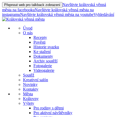
Navštivte královská věnná
Přepnout web pro talkback zobrazení
města na facebooku
Navštivte královská věnná města na
instagramu
Navštivte královská věnná města na youtube
Vyhledávání
Úvod
O nás
Recepty
Pověsti
Historie svazku
Ke stažení
Dokumenty
Archiv soutěží
Fotogalerie
Videogalerie
Soutěž
Kreativní salón
Novinky
Kontakty
Města
Královny
Výlety
Pro rodiny s dětmi
Pro aktivní návštěvníky