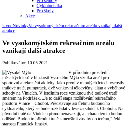
Pro seniory
Cykloturistika
Pro školy
Akce
Úvod
Novinky
Ve vysokomýtském rekreačním areálu vznikají další
atrakce
Ve vysokomýtském rekreačním areálu
vznikají další atrakce
Publikováno: 10.05.2021
V přírodním prostředí
městských lesů v blízkosti Vysokého Mýta vzniká areál pro
sportovní a rekreační aktivity. Jako první v minulých letech vyrostly
trailové tratě, pumptrack, dvě venkovní tělocvičny, altán a výběhové
schody na Vinicích. V letošním roce vzniknou dvě trailové tratě
směrem na Podrážek. „Je to další etapa rozšiřování rekreačního
prostoru Vinice – Chobot. Představuje asi třetinu budoucího
cykloareálu, který se bude rozkládat v lese za silnicí k Chobotu. Na
původní tratě na Vinicích přímo nenavazují, a i charakterem budou
odlišné. Budou to přírodní tratě s menšími zásahy do terénu,“ řekl
starosta František Jiraský.