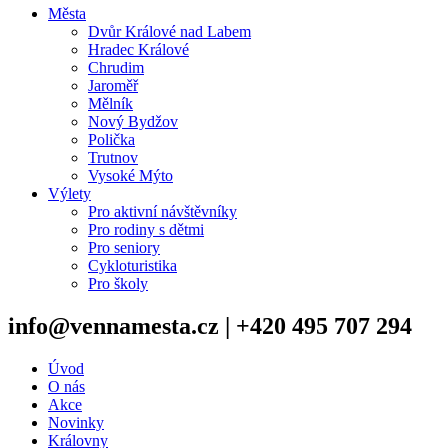
Města
Dvůr Králové nad Labem
Hradec Králové
Chrudim
Jaroměř
Mělník
Nový Bydžov
Polička
Trutnov
Vysoké Mýto
Výlety
Pro aktivní návštěvníky
Pro rodiny s dětmi
Pro seniory
Cykloturistika
Pro školy
info@vennamesta.cz | +420 495 707 294
Úvod
O nás
Akce
Novinky
Královny