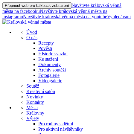
Navštivte královská věnná
Přepnout web pro talkback zobrazení
města na facebooku
Navštivte královská věnná města na
instagramu
Navštivte královská věnná města na youtube
Vyhledávání
Úvod
O nás
Recepty
Pověsti
Historie svazku
Ke stažení
Dokumenty
Archiv soutěží
Fotogalerie
Videogalerie
Soutěž
Kreativní salón
Novinky
Kontakty
Města
Královny
Výlety
Pro rodiny s dětmi
Pro aktivní návštěvníky