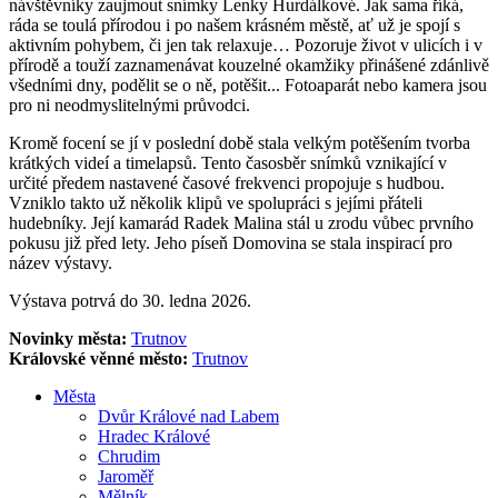
návštěvníky zaujmout snímky Lenky Hurdálkové. Jak sama říká,
ráda se toulá přírodou i po našem krásném městě, ať už je spojí s
aktivním pohybem, či jen tak relaxuje… Pozoruje život v ulicích i v
přírodě a touží zaznamenávat kouzelné okamžiky přinášené zdánlivě
všedními dny, podělit se o ně, potěšit... Fotoaparát nebo kamera jsou
pro ni neodmyslitelnými průvodci.
Kromě focení se jí v poslední době stala velkým potěšením tvorba
krátkých videí a timelapsů. Tento časosběr snímků vznikající v
určité předem nastavené časové frekvenci propojuje s hudbou.
Vzniklo takto už několik klipů ve spolupráci s jejími přáteli
hudebníky. Její kamarád Radek Malina stál u zrodu vůbec prvního
pokusu již před lety. Jeho píseň Domovina se stala inspirací pro
název výstavy.
Výstava potrvá do 30. ledna 2026.
Novinky města:
Trutnov
Královské věnné město:
Trutnov
Města
Dvůr Králové nad Labem
Hradec Králové
Chrudim
Jaroměř
Mělník