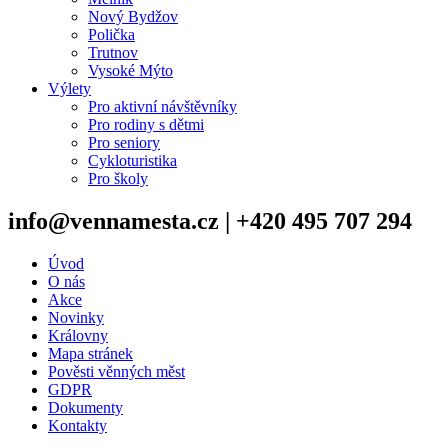
Nový Bydžov
Polička
Trutnov
Vysoké Mýto
Výlety
Pro aktivní návštěvníky
Pro rodiny s dětmi
Pro seniory
Cykloturistika
Pro školy
info@vennamesta.cz | +420 495 707 294
Úvod
O nás
Akce
Novinky
Královny
Mapa stránek
Pověsti věnných měst
GDPR
Dokumenty
Kontakty