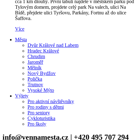
cca 1 km dlouhý. První tabuli najdete v městském parku pod
Tylovým domem, projdete celý park Na valech, ulici Na
Bídě, přejdete ulici Tyršovu, Parkány, Fortnu až do ulice
Šaffova.
Více
Města
Dvůr Králové nad Labem
Hradec Králové
Chrudim
Jaroměř
Mělník
Nový Bydžov
Polička
Trutnov
Vysoké Mýto
Výlety
Pro aktivní návštěvníky
Pro rodiny s dětmi
Pro seniory
Cykloturistika
Pro školy
info@vennamesta.cz | +420 495 707 294