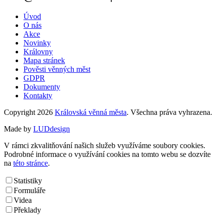
Úvod
O nás
Akce
Novinky
Královny
Mapa stránek
Pověsti věnných měst
GDPR
Dokumenty
Kontakty
Copyright 2026
Královská věnná města
. Všechna práva vyhrazena.
Made by
LUDdesign
V rámci zkvalitňování našich služeb využíváme soubory cookies.
Podrobné informace o využívání cookies na tomto webu se dozvíte
na
této stránce
.
Statistiky
Formuláře
Videa
Překlady