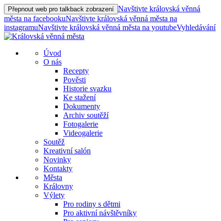
Navštivte královská věnná
Přepnout web pro talkback zobrazení
města na facebooku
Navštivte královská věnná města na
instagramu
Navštivte královská věnná města na youtube
Vyhledávání
Úvod
O nás
Recepty
Pověsti
Historie svazku
Ke stažení
Dokumenty
Archiv soutěží
Fotogalerie
Videogalerie
Soutěž
Kreativní salón
Novinky
Kontakty
Města
Královny
Výlety
Pro rodiny s dětmi
Pro aktivní návštěvníky